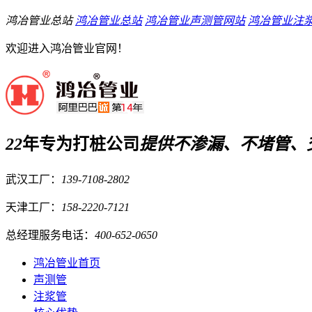
鸿冶管业总站
鸿冶管业总站
鸿冶管业声测管网站
鸿冶管业注
欢迎进入鸿冶管业官网！
22
年专为打桩公司
提供
不渗漏、不堵管、
武汉工厂：
139-7108-2802
天津工厂：
158-2220-7121
总经理服务电话：
400-652-0650
鸿冶管业首页
声测管
注浆管