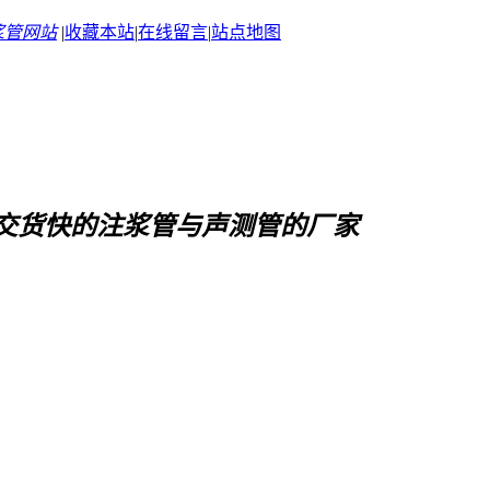
浆管网站
|
收藏本站
|
在线留言
|
站点地图
交货快
的注浆管与声测管的厂家