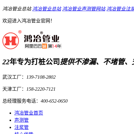
鸿冶管业总站
鸿冶管业总站
鸿冶管业声测管网站
鸿冶管业注
欢迎进入鸿冶管业官网！
22
年专为打桩公司
提供
不渗漏、不堵管、
武汉工厂：
139-7108-2802
天津工厂：
158-2220-7121
总经理服务电话：
400-652-0650
鸿冶管业首页
声测管
注浆管