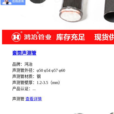
套筒声测管
品牌：鸿冶
声测管外径：φ50 φ54 φ57 φ60
声测管材质：钢
声测管壁厚：1.2-3.5（mm）
产品认证：...
声测管
查看详情