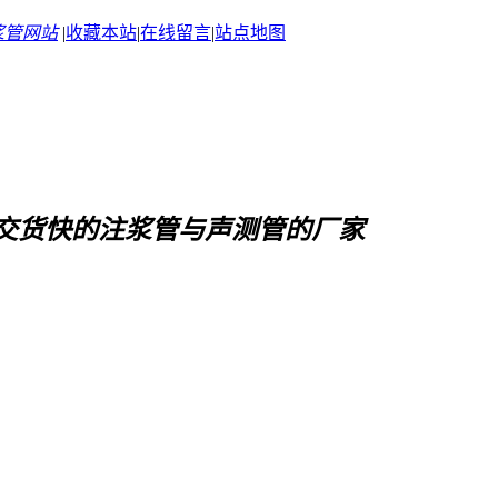
浆管网站
|
收藏本站
|
在线留言
|
站点地图
交货快
的注浆管与声测管的厂家