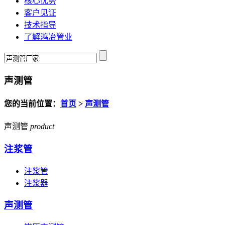
核心优势
客户见证
技术指导
了解鸿冶管业
声测管
您的当前位置：
首页
>
声测管
声测管
product
注浆管
注浆管
注浆器
声测管