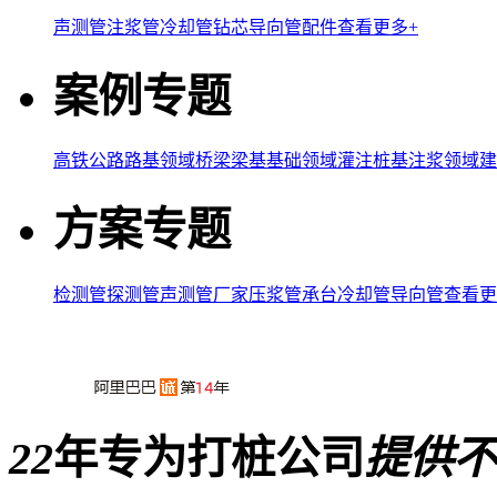
声测管
注浆管
冷却管
钻芯导向管
配件
查看更多+
案例专题
高铁公路路基领域
桥梁梁基基础领域
灌注桩基注浆领域
建
方案专题
检测管
探测管
声测管厂家
压浆管
承台冷却管
导向管
查看更
22
年专为打桩公司
提供不