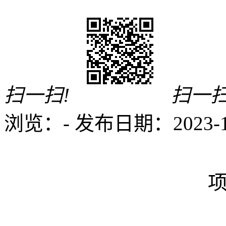
扫一扫!
扫一扫
浏览：
-
发布日期：2023-12-