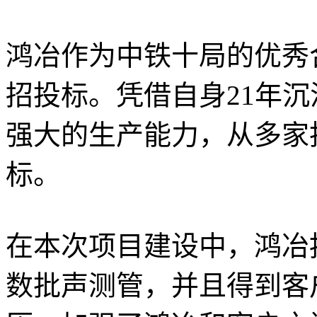
鸿冶作为中铁十局的优秀
招投标。凭借自身21年
强大的生产能力，从多家
标。
在本次项目建设中，鸿冶
数批声测管，并且得到客