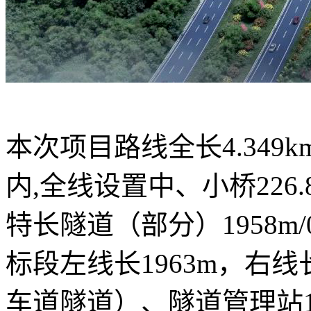
本次项目路线全长4.34
内,全线设置中、小桥226.
特长隧道（部分）1958m/
标段左线长1963m，右线
车道隧道）、隧道管理站