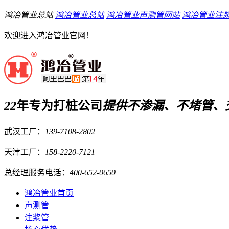
鸿冶管业总站
鸿冶管业总站
鸿冶管业声测管网站
鸿冶管业注
欢迎进入鸿冶管业官网！
22
年专为打桩公司
提供
不渗漏、不堵管、
武汉工厂：
139-7108-2802
天津工厂：
158-2220-7121
总经理服务电话：
400-652-0650
鸿冶管业首页
声测管
注浆管