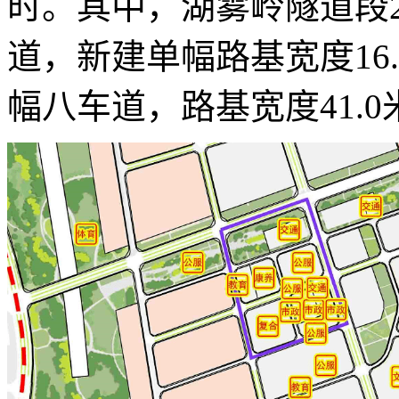
时。其中，湖雾岭隧道段2
道，新建单幅路基宽度16
幅八车道，路基宽度41.0