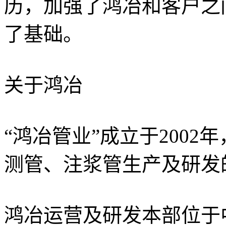
历，加强了鸿冶和客户之
了基础。
关于鸿冶
“鸿冶管业”成立于2002
测管、注浆管生产及研发
鸿冶运营及研发本部位于中