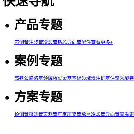
快速导航
产品专题
声测管
注浆管
冷却管
钻芯导向管
配件
查看更多+
案例专题
高铁公路路基领域
桥梁梁基基础领域
灌注桩基注浆领域
建
方案专题
检测管
探测管
声测管厂家
压浆管
承台冷却管
导向管
查看更