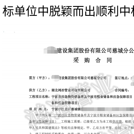
标单位中脱颖而出顺利中