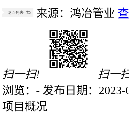
来源：鸿冶管业
查
扫一扫!
扫一扫
浏览：
-
发布日期：2023-02-
项目概况