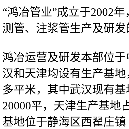
“鸿冶管业”成立于2002
测管、注浆管生产及研发
鸿冶运营及研发本部位于中
汉和天津均设有生产基地，
多平米，其中武汉现有基地
20000平，天津生产基地
基地位于静海区西翟庄镇