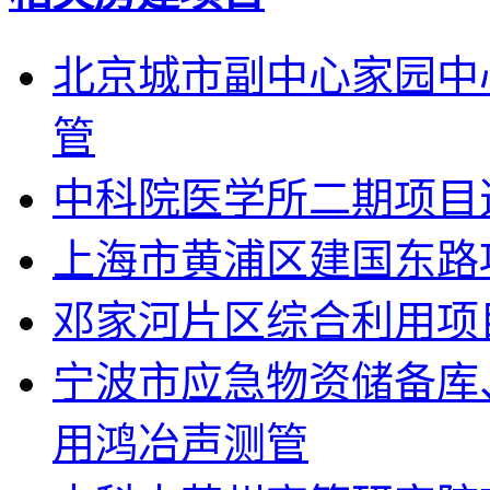
北京城市副中心家园中
管
中科院医学所二期项目
上海市黄浦区建国东路
邓家河片区综合利用项
宁波市应急物资储备库
用鸿冶声测管