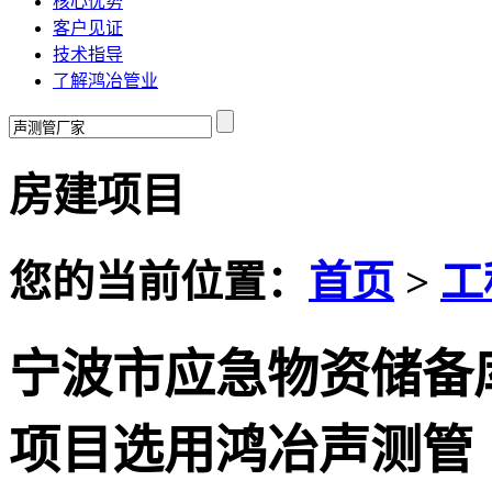
核心优势
客户见证
技术指导
了解鸿冶管业
房建项目
您的当前位置：
首页
>
工
宁波市应急物资储备
项目选用鸿冶声测管