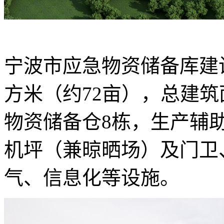
宁波市应急物资储备库建设
方米（约72亩），总建筑
物资储备仓8栋，生产辅
机坪（兼晾晒场）及门卫
气、信息化等设施。