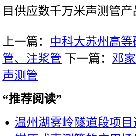
目供应数千万米声测管产
上一篇：
中科大苏州高等
管、注浆管
下一篇：
邓家
声测管
“
推荐阅读
”
温州湖雾岭隧道段项目