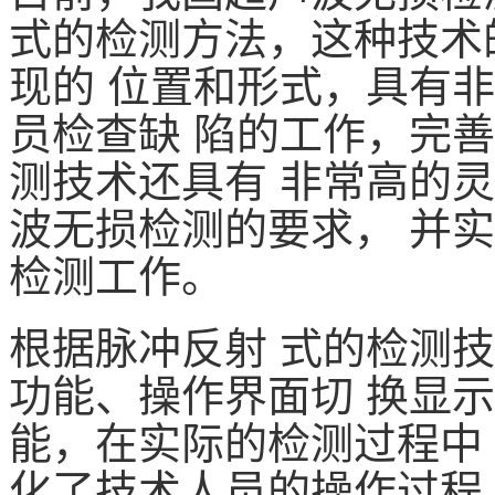
式的检测方法，这种技术
现的 位置和形式，具有
员检查缺 陷的工作，完
测技术还具有 非常高的
波无损检测的要求， 并
检测工作。
根据脉冲反射 式的检测
功能、操作界面切 换显
能，在实际的检测过程中
化了技术人员的操作过程