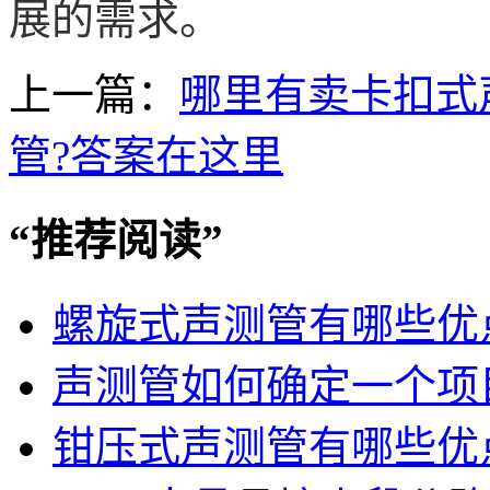
展的需求。
上一篇：
哪里有卖卡扣式
管?答案在这里
“
推荐阅读
”
螺旋式声测管有哪些优
声测管如何确定一个项
钳压式声测管有哪些优