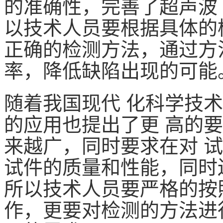
的准确性，完善了超声波
以技术人员要根据具体的
正确的检测方法，通过方
率，降低缺陷出现的可能
随着我国现代 化科学技
的应用也提出了更 高的
来越广，同时要求在对 
试件的质量和性能，同时
所以技术人员要严格的按
作，更要对检测的方法进