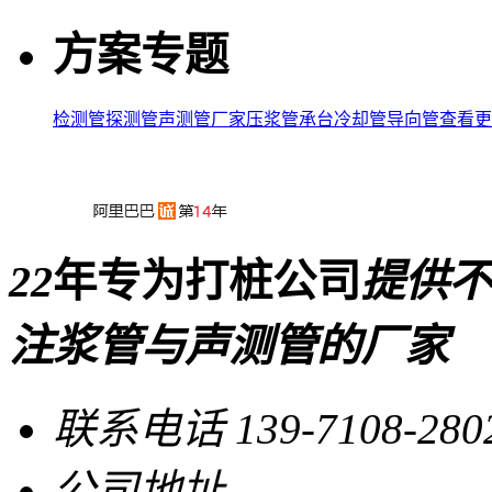
方案专题
检测管
探测管
声测管厂家
压浆管
承台冷却管
导向管
查看更
22
年专为打桩公司
提供不
注浆管与声测管的厂家
联系电话
139-7108-280
公司地址