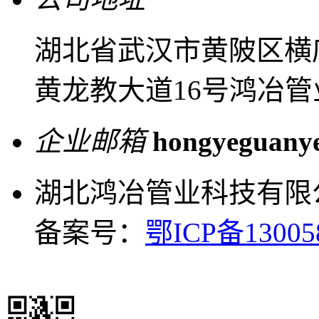
湖北省武汉市黄陂区横
黄龙教大道16号鸿冶管
企业邮箱
hongyeguany
湖北鸿冶管业科技有限
备案号：
鄂ICP备13005