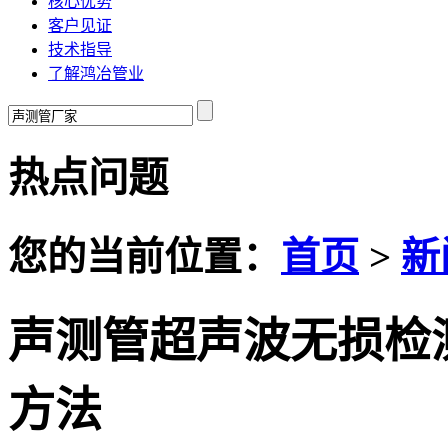
核心优势
客户见证
技术指导
了解鸿冶管业
热点问题
您的当前位置：
首页
>
新
声测管超声波无损检
方法