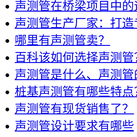
声测管在桥梁项目中的
声测管生产厂家：打造
哪里有声测管卖？
百科该如何选择声测管
声测管是什么、声测管
桩基声测管有哪些特点
声测管有现货销售了？
声测管设计要求有哪些