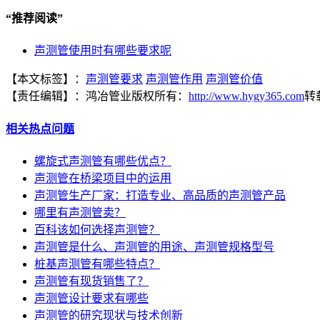
“
推荐阅读
”
声测管使用时有哪些要求呢
【本文标签】：
声测管要求
声测管作用
声测管价值
【责任编辑】：
鸿冶管业
版权所有：
http://www.hygy365.com
转
相关热点问题
螺旋式声测管有哪些优点？
声测管在桥梁项目中的运用
声测管生产厂家：打造专业、高品质的声测管产品
哪里有声测管卖？
百科该如何选择声测管？
声测管是什么、声测管的用途、声测管规格型号
桩基声测管有哪些特点？
声测管有现货销售了？
声测管设计要求有哪些
声测管的研究现状与技术创新