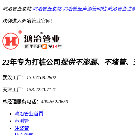
鸿冶管业总站
鸿冶管业总站
鸿冶管业声测管网站
鸿冶管业注
欢迎进入鸿冶管业官网！
22
年专为打桩公司
提供
不渗漏、不堵管、
武汉工厂：
139-7108-2802
天津工厂：
158-2220-7121
总经理服务电话：
400-652-0650
鸿冶管业首页
声测管
注浆管