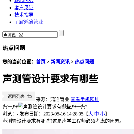
核心优势
客户见证
技术指导
了解鸿冶管业
热点问题
您的当前位置：
首页
>
新闻资讯
>
热点问题
声测管设计要求有哪些
来源：鸿冶管业
查看手机网址
扫一扫!
扫一扫!
浏览：
-
发布日期：2023-05-16 14:28:05【
大
中
小
】
声测管设计要求有哪些?这是声学工程师必须考虑的因素。