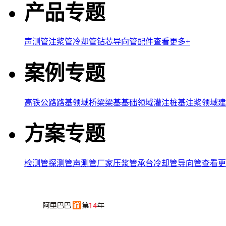
产品专题
声测管
注浆管
冷却管
钻芯导向管
配件
查看更多+
案例专题
高铁公路路基领域
桥梁梁基基础领域
灌注桩基注浆领域
建
方案专题
检测管
探测管
声测管厂家
压浆管
承台冷却管
导向管
查看更