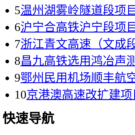
5
温州湖雾岭隧道段项
6
沪宁合高铁沪宁段项
7
浙江青文高速（文成
8
昌九高铁选用鸿冶声
9
鄂州民用机场顺丰航
10
京港澳高速改扩建项
快速导航