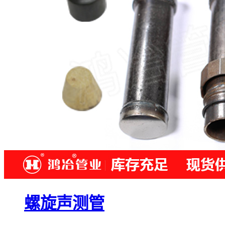
螺旋声测管